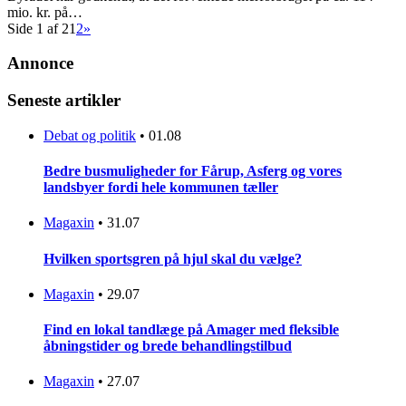
mio. kr. på…
Side 1 af 2
1
2
»
Annonce
Seneste artikler
Debat og politik
•
01.08
Bedre busmuligheder for Fårup, Asferg og vores
landsbyer fordi hele kommunen tæller
Magaxin
•
31.07
Hvilken sportsgren på hjul skal du vælge?
Magaxin
•
29.07
Find en lokal tandlæge på Amager med fleksible
åbningstider og brede behandlingstilbud
Magaxin
•
27.07