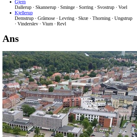
Gjern
Dallerup · Skannerup · Sminge · Sorring · Svostrup · Voel
Kjellerup
Demstrup · Gråmose · Levring · Skræ · Thorning · Ungstrup
· Vinderslev · Vium · Revl
Ans