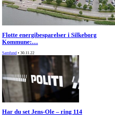
Flotte energibesparelser i Silkeborg
Kommune:…
Samfund
•
30.11.22
Har du set Jens-Ole – ring 114