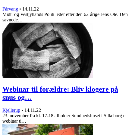
Fårvang
•
14.11.22
Midt- og Vestjyllands Politi leder efter den 62-årige Jens-Ole. Den
savnede…
Webinar til forældre: Bliv klogere på
snus og…
Kjellerup
•
14.11.22
23. november fra kl. 17-18 afholder Sundhedshuset i Silkeborg et
webinar ti…