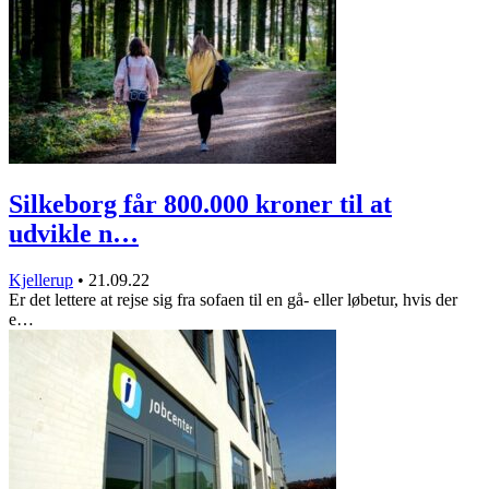
Silkeborg får 800.000 kroner til at
udvikle n…
Kjellerup
•
21.09.22
Er det lettere at rejse sig fra sofaen til en gå- eller løbetur, hvis der
e…