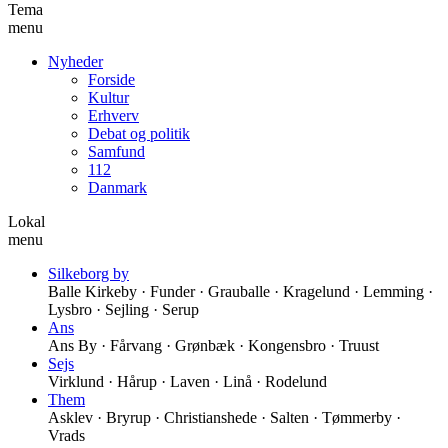
Tema
menu
Nyheder
Forside
Kultur
Erhverv
Debat og politik
Samfund
112
Danmark
Lokal
menu
Silkeborg by
Balle Kirkeby · Funder · Grauballe · Kragelund · Lemming ·
Lysbro · Sejling · Serup
Ans
Ans By · Fårvang · Grønbæk · Kongensbro · Truust
Sejs
Virklund · Hårup · Laven · Linå · Rodelund
Them
Asklev · Bryrup · Christianshede · Salten · Tømmerby ·
Vrads