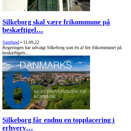
Silkeborg skal være frikommune på
beskæftigel…
Samfund
•
11.09.22
Regeringen har udvalgt Silkeborg som én af fire frikommuner på
beskæftigels…
Silkeborg får endnu en topplacering i
erhverv…