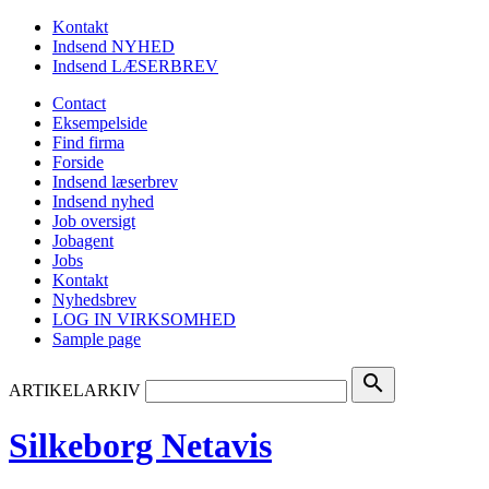
Kontakt
Indsend NYHED
Indsend LÆSERBREV
Contact
Eksempelside
Find firma
Forside
Indsend læserbrev
Indsend nyhed
Job oversigt
Jobagent
Jobs
Kontakt
Nyhedsbrev
LOG IN VIRKSOMHED
Sample page
search
ARTIKELARKIV
Silkeborg Netavis