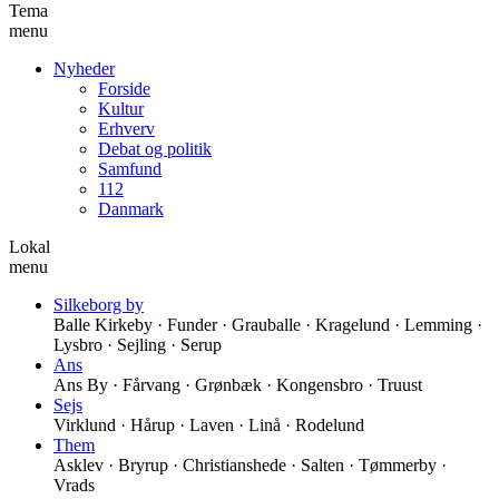
Tema
menu
Nyheder
Forside
Kultur
Erhverv
Debat og politik
Samfund
112
Danmark
Lokal
menu
Silkeborg by
Balle Kirkeby · Funder · Grauballe · Kragelund · Lemming ·
Lysbro · Sejling · Serup
Ans
Ans By · Fårvang · Grønbæk · Kongensbro · Truust
Sejs
Virklund · Hårup · Laven · Linå · Rodelund
Them
Asklev · Bryrup · Christianshede · Salten · Tømmerby ·
Vrads