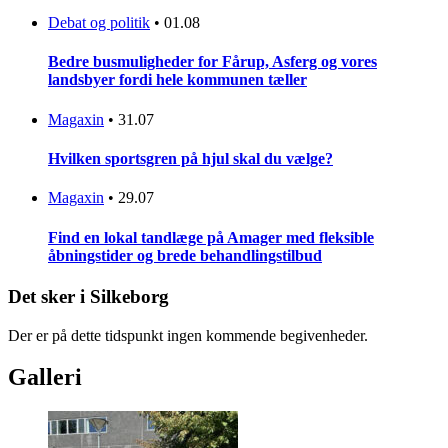
Debat og politik
•
01.08
Bedre busmuligheder for Fårup, Asferg og vores
landsbyer fordi hele kommunen tæller
Magaxin
•
31.07
Hvilken sportsgren på hjul skal du vælge?
Magaxin
•
29.07
Find en lokal tandlæge på Amager med fleksible
åbningstider og brede behandlingstilbud
Det sker i Silkeborg
Der er på dette tidspunkt ingen kommende begivenheder.
Galleri