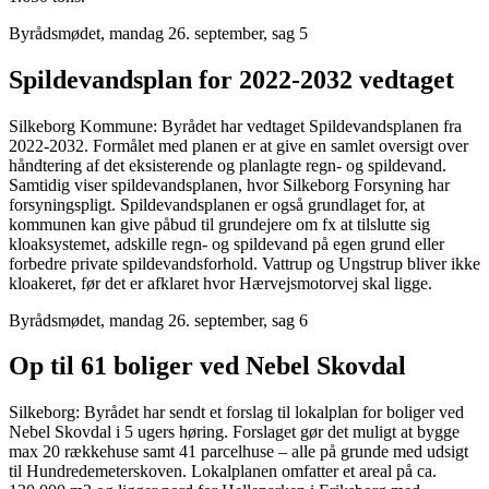
Byrådsmødet, mandag 26. september, sag 5
Spildevandsplan for 2022-2032 vedtaget
Silkeborg Kommune: Byrådet har vedtaget Spildevandsplanen fra
2022-2032. Formålet med planen er at give en samlet oversigt over
håndtering af det eksisterende og planlagte regn- og spildevand.
Samtidig viser spildevandsplanen, hvor Silkeborg Forsyning har
forsyningspligt. Spildevandsplanen er også grundlaget for, at
kommunen kan give påbud til grundejere om fx at tilslutte sig
kloaksystemet, adskille regn- og spildevand på egen grund eller
forbedre private spildevandsforhold. Vattrup og Ungstrup bliver ikke
kloakeret, før det er afklaret hvor Hærvejsmotorvej skal ligge.
Byrådsmødet, mandag 26. september, sag 6
Op til 61 boliger ved Nebel Skovdal
Silkeborg: Byrådet har sendt et forslag til lokalplan for boliger ved
Nebel Skovdal i 5 ugers høring. Forslaget gør det muligt at bygge
max 20 rækkehuse samt 41 parcelhuse – alle på grunde med udsigt
til Hundredemeterskoven. Lokalplanen omfatter et areal på ca.