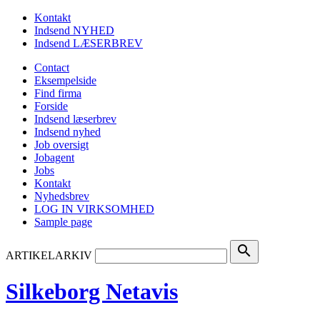
Kontakt
Indsend NYHED
Indsend LÆSERBREV
Contact
Eksempelside
Find firma
Forside
Indsend læserbrev
Indsend nyhed
Job oversigt
Jobagent
Jobs
Kontakt
Nyhedsbrev
LOG IN VIRKSOMHED
Sample page
search
ARTIKELARKIV
Silkeborg Netavis