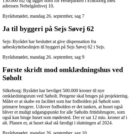
130.000 m2 og ligger nord for Helleparken i Eriksborg med
adressen Nebelgårdsvej 10.
Byrådsmødet, mandag 26. september, sag 7
Ja til byggeri på Sejs Søvej 62
Sejs: Byrådet har besluttet at give dispensation fra
søbeskyttelseslinjen til byggeri på Sejs Søvej 62 i Sejs.
Byrådsmødet, mandag 26. september, sag 9
Første skridt mod omklædningshus ved
Søholt
Silkeborg: Byrådet har bevilget 500.000 kroner til nye
omklædningsrum ved Søholt. Pengene skal bruges på projektering.
Målet er at skabe en facilitet som har fodbolden på Søholt som
primære brugere. Udover fodbolden er det tanken, at huset også
bliver et muligt udgangspunkt for alle Søholts fritidsbrugere, som
også kan bruge huset som mødested. Der er sat 12 mio. kroner af i
alt. Planen er, at huset skal stå færdigt i slutningen af 2024.
Byrådsmødet, mandag 26. september, sag 10