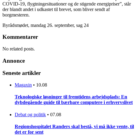
COVID-19, flygtningesituationer og de stigende energipriser”, står
der blandt andet i udkastet til brevet, som bliver sendt af
borgmesteren.
Byrådsmødet, mandag 26. september, sag 24
Kommentarer
No related posts.
Annonce
Seneste artikler
Magaxin
•
10.08
Teknologiske løsninger til fremtidens arbejdsplads: En
dybdegående guide til bærbare computere i erhvervslivet
Debat og politik
•
07.08
Regionshospitalet Randers skal bestå, vi må ikke vente, til
det er for sent