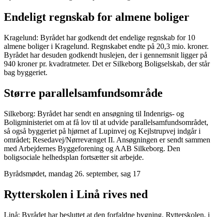
Endeligt regnskab for almene boliger
Kragelund: Byrådet har godkendt det endelige regnskab for 10
almene boliger i Kragelund. Regnskabet endte på 20,3 mio. kroner.
Byrådet har desuden godkendt huslejen, der i gennemsnit ligger på
940 kroner pr. kvadratmeter. Det er Silkeborg Boligselskab, der står
bag byggeriet.
Større parallelsamfundsområde
Silkeborg: Byrådet har sendt en ansøgning til Indenrigs- og
Boligministeriet om at få lov til at udvide parallelsamfundsområdet,
så også byggeriet på hjørnet af Lupinvej og Kejlstrupvej indgår i
området; Resedavej/Nørrevænget II. Ansøgningen er sendt sammen
med Arbejdernes Byggeforening og AAB Silkeborg. Den
boligsociale helhedsplan fortsætter sit arbejde.
Byrådsmødet, mandag 26. september, sag 17
Rytterskolen i Linå rives ned
Linå: Byrådet har besluttet at den forfaldne bygning, Rytterskolen, i