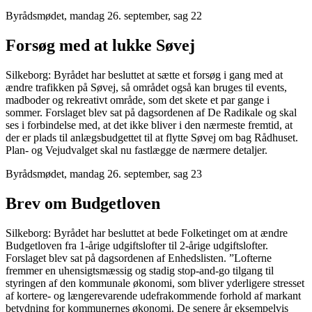
Byrådsmødet, mandag 26. september, sag 22
Forsøg med at lukke Søvej
Silkeborg: Byrådet har besluttet at sætte et forsøg i gang med at
ændre trafikken på Søvej, så området også kan bruges til events,
madboder og rekreativt område, som det skete et par gange i
sommer. Forslaget blev sat på dagsordenen af De Radikale og skal
ses i forbindelse med, at det ikke bliver i den nærmeste fremtid, at
der er plads til anlægsbudgettet til at flytte Søvej om bag Rådhuset.
Plan- og Vejudvalget skal nu fastlægge de nærmere detaljer.
Byrådsmødet, mandag 26. september, sag 23
Brev om Budgetloven
Silkeborg: Byrådet har besluttet at bede Folketinget om at ændre
Budgetloven fra 1-årige udgiftslofter til 2-årige udgiftslofter.
Forslaget blev sat på dagsordenen af Enhedslisten. ”Lofterne
fremmer en uhensigtsmæssig og stadig stop-and-go tilgang til
styringen af den kommunale økonomi, som bliver yderligere stresset
af kortere- og længerevarende udefrakommende forhold af markant
betydning for kommunernes økonomi. De senere år eksempelvis