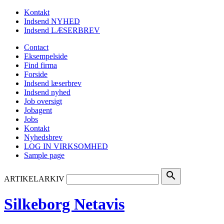
Kontakt
Indsend NYHED
Indsend LÆSERBREV
Contact
Eksempelside
Find firma
Forside
Indsend læserbrev
Indsend nyhed
Job oversigt
Jobagent
Jobs
Kontakt
Nyhedsbrev
LOG IN VIRKSOMHED
Sample page
search
ARTIKELARKIV
Silkeborg Netavis