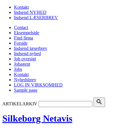
Kontakt
Indsend NYHED
Indsend LÆSERBREV
Contact
Eksempelside
Find firma
Forside
Indsend læserbrev
Indsend nyhed
Job oversigt
Jobagent
Jobs
Kontakt
Nyhedsbrev
LOG IN VIRKSOMHED
Sample page
search
ARTIKELARKIV
Silkeborg Netavis