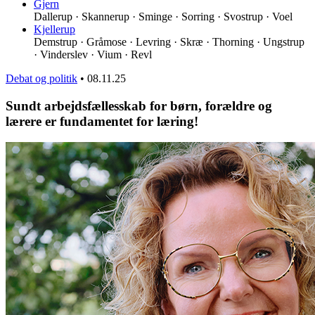
Gjern
Dallerup · Skannerup · Sminge · Sorring · Svostrup · Voel
Kjellerup
Demstrup · Gråmose · Levring · Skræ · Thorning · Ungstrup
· Vinderslev · Vium · Revl
Debat og politik
•
08.11.25
Sundt arbejdsfællesskab for børn, forældre og
lærere er fundamentet for læring!