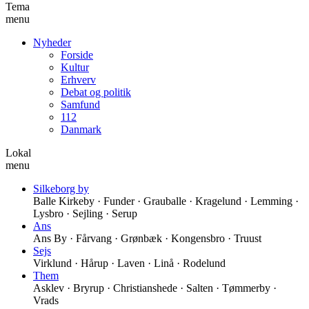
Tema
menu
Nyheder
Forside
Kultur
Erhverv
Debat og politik
Samfund
112
Danmark
Lokal
menu
Silkeborg by
Balle Kirkeby · Funder · Grauballe · Kragelund · Lemming ·
Lysbro · Sejling · Serup
Ans
Ans By · Fårvang · Grønbæk · Kongensbro · Truust
Sejs
Virklund · Hårup · Laven · Linå · Rodelund
Them
Asklev · Bryrup · Christianshede · Salten · Tømmerby ·
Vrads