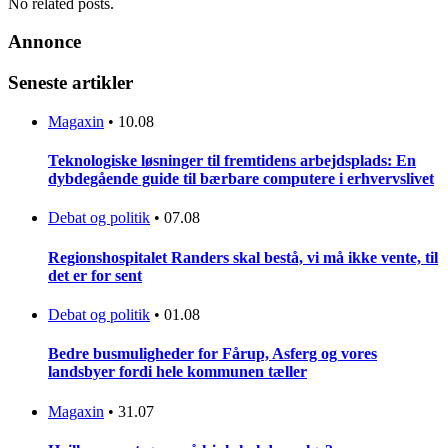
No related posts.
Annonce
Seneste artikler
Magaxin
•
10.08
Teknologiske løsninger til fremtidens arbejdsplads: En
dybdegående guide til bærbare computere i erhvervslivet
Debat og politik
•
07.08
Regionshospitalet Randers skal bestå, vi må ikke vente, til
det er for sent
Debat og politik
•
01.08
Bedre busmuligheder for Fårup, Asferg og vores
landsbyer fordi hele kommunen tæller
Magaxin
•
31.07