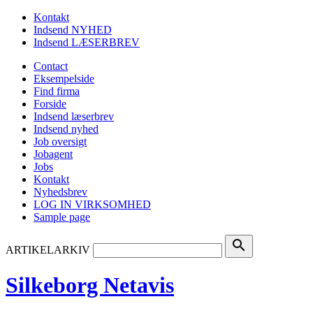
Kontakt
Indsend NYHED
Indsend LÆSERBREV
Contact
Eksempelside
Find firma
Forside
Indsend læserbrev
Indsend nyhed
Job oversigt
Jobagent
Jobs
Kontakt
Nyhedsbrev
LOG IN VIRKSOMHED
Sample page
search
ARTIKELARKIV
Silkeborg Netavis