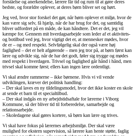
forståelse og anerkendelse, lærere får tid og rum til at gøre deres
bedste, og forældre oplever, at deres børn bliver set og hørt.
Jeg ved, hvor stor forskel det gør, når børn oplever et miljø, hvor de
kan være sig selv, få hjælp, når de har brug for det, og samtidig
bliver udfordret på en måde, de kan håndtere. Det er det, jeg vil
kæmpe for. Gennem mit hverdagsarbejde som leder af et aktivitets-
og botilbud ved jeg, hvor vigtigt det er, at mennesker mødes, hvor
de er – og med respekt. Selvfølgelig skal der også være høj
faglighed – det er helt afgørende – men jeg tror på, at børn først kan
lære og udvikle sig, når de har det godt, føler sig trygge og mødes
med respekt i hverdagen. Trivsel og faglighed går hånd i hånd, men
trivsel skal komme først; ellers kan ingen lære ordentligt.
Vi skal ændre rammerne – ikke børnene. Hvis vi vil vende
udviklingen, kræver det politisk handling:
– Der skal laves en ny tildelingsmodel, hvor det ikke koster en skole
at sende et barn til et specialtilbud.
– Der skal indgås en ny arbejdstidsaftale for lærerne i Viborg
Kommune, så der bliver tid til forberedelse, samarbejde og
relationsarbejde.
– Skoledagene skal gøres kortere, så børn kan lære og trives.
Vi skal have fokus på lærernes arbejdsmiljø. Der skal være
mulighed for ekstern supervision, så lærere kan hente støtte, faglig