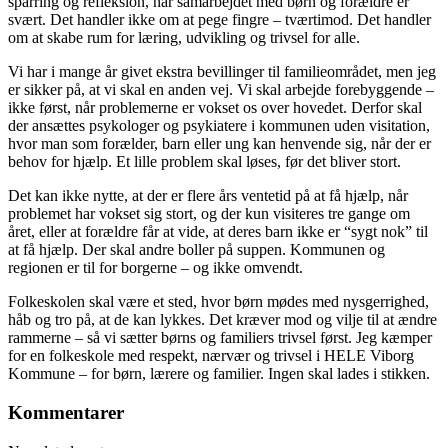
sparring og refleksion, når samarbejdet med børn og forældre er
svært. Det handler ikke om at pege fingre – tværtimod. Det handler
om at skabe rum for læring, udvikling og trivsel for alle.
Vi har i mange år givet ekstra bevillinger til familieområdet, men jeg
er sikker på, at vi skal en anden vej. Vi skal arbejde forebyggende –
ikke først, når problemerne er vokset os over hovedet. Derfor skal
der ansættes psykologer og psykiatere i kommunen uden visitation,
hvor man som forælder, barn eller ung kan henvende sig, når der er
behov for hjælp. Et lille problem skal løses, før det bliver stort.
Det kan ikke nytte, at der er flere års ventetid på at få hjælp, når
problemet har vokset sig stort, og der kun visiteres tre gange om
året, eller at forældre får at vide, at deres barn ikke er “sygt nok” til
at få hjælp. Der skal andre boller på suppen. Kommunen og
regionen er til for borgerne – og ikke omvendt.
Folkeskolen skal være et sted, hvor børn mødes med nysgerrighed,
håb og tro på, at de kan lykkes. Det kræver mod og vilje til at ændre
rammerne – så vi sætter børns og familiers trivsel først. Jeg kæmper
for en folkeskole med respekt, nærvær og trivsel i HELE Viborg
Kommune – for børn, lærere og familier. Ingen skal lades i stikken.
Kommentarer