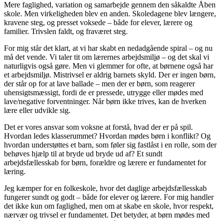
Mere faglighed, variation og samarbejde gennem den såkaldte Åben
skole. Men virkeligheden blev en anden. Skoledagene blev længere,
kravene steg, og presset voksede – både for elever, lærere og
familier. Trivslen faldt, og fraværet steg.
For mig står det klart, at vi har skabt en nedadgående spiral – og nu
må det vende. Vi taler tit om lærernes arbejdsmiljø – og det skal vi
naturligvis også gøre. Men vi glemmer for ofte, at børnene også har
et arbejdsmiljø. Mistrivsel er aldrig barnets skyld. Der er ingen børn,
der står op for at lave ballade – men der er børn, som reagerer
uhensigtsmæssigt, fordi de er pressede, utrygge eller mødes med
lave/negative forventninger. Når børn ikke trives, kan de hverken
lære eller udvikle sig.
Det er vores ansvar som voksne at forstå, hvad der er på spil.
Hvordan ledes klasserummet? Hvordan mødes børn i konflikt? Og
hvordan understøttes et barn, som føler sig fastlåst i en rolle, som der
behøves hjælp til at bryde ud bryde ud af? Et sundt
arbejdsfællesskab for børn, forældre og lærere er fundamentet for
læring.
Jeg kæmper for en folkeskole, hvor det daglige arbejdsfællesskab
fungerer sundt og godt – både for elever og lærere. For mig handler
det ikke kun om faglighed, men om at skabe en skole, hvor respekt,
nærvær og trivsel er fundamentet. Det betyder, at børn mødes med