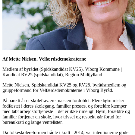
Af Mette Nielsen, Velfærdsdemokraterne
Medlem af byrådet (Spidskandidat KV25), Viborg Kommune
|
Kandidat RV25 (spidskandidat), Region Midtjylland
Mette Nielsen, Spidskandidat KV25 og RV25, byrådsmedlem og
gruppeformand for Velfærdsdemokraterne i Viborg Byråd.
På bare ti år er skolefraværet næsten fordoblet. Flere børn mister
fodfæstet i deres skolegang, familier presses, og forældre kæmper
med tabt arbejdsfortjeneste – det er ikke rimeligt. Børn, forældre og
familier fortjener en skole, hvor trivsel og respekt går forud for
bureaukrati og lange ventelister.
Da folkeskolereformen trådte i kraft i 2014, var intentionerne gode: