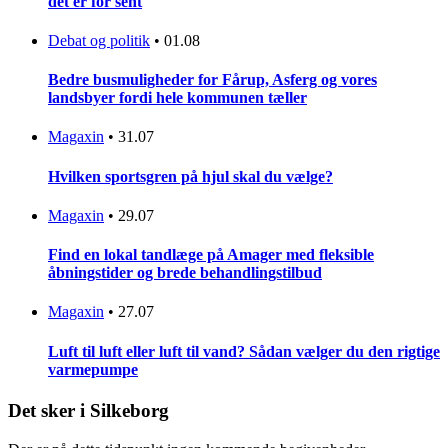
det er for sent
Debat og politik
•
01.08
Bedre busmuligheder for Fårup, Asferg og vores
landsbyer fordi hele kommunen tæller
Magaxin
•
31.07
Hvilken sportsgren på hjul skal du vælge?
Magaxin
•
29.07
Find en lokal tandlæge på Amager med fleksible
åbningstider og brede behandlingstilbud
Magaxin
•
27.07
Luft til luft eller luft til vand? Sådan vælger du den rigtige
varmepumpe
Det sker i Silkeborg