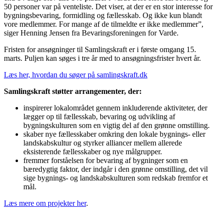
50 personer var på venteliste. Det viser, at der er en stor interesse for
bygningsbevaring, formidling og fællesskab. Og ikke kun blandt
vore medlemmer. For mange af de tilmeldte er ikke medlemmer”,
siger Henning Jensen fra Bevaringsforeningen for Varde.
Fristen for ansøgninger til Samlingskraft er i første omgang 15.
marts. Puljen kan søges i tre år med to ansøgningsfrister hvert år.
Læs her, hvordan du søger på samlingskraft.dk
Samlingskraft støtter arrangementer, der:
inspirerer lokalområdet gennem inkluderende aktiviteter, der
lægger op til fællesskab, bevaring og udvikling af
bygningskulturen som en vigtig del af den grønne omstilling.
skaber nye fællesskaber omkring den lokale bygnings- eller
landskabskultur og styrker alliancer mellem allerede
eksisterende fællesskaber og nye målgrupper.
fremmer forståelsen for bevaring af bygninger som en
bæredygtig faktor, der indgår i den grønne omstilling, det vil
sige bygnings- og landskabskulturen som redskab fremfor et
mål.
Læs mere om projekter her
.