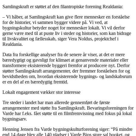
Samlingskraft er støttet af den filantropiske forening Realdania:
– Vi håber, at Samlingskraft kan give flere mennesker en forståelse
for de historier, vi sammen bygger videre på. Vi ved, at
bygningskultur betyder noget for mennesker lokalt. Vi vil derfor
gerne være med til at puste liv i steder og historier, som kan bidrage
til livskvalitet og fællesskab, siger Vera Noldus, projektchef i
Realdania.
Data fra forskellige analyser fra de senere år viser, at det er mere
bæredygtigt og gavnligt for klimaet at genanvende materialer eller
transformere eksisterende byggeri fremfor at producere nyt. Derfor
støtter Samlingskraft arrangementer, der fremmer forståelsen for og
bevidstheden om, hvordan eksisterende bygnings- og landskabsrum
er en del af en bæredygtig fremtid.
Lokalt engagement vækker stor interesse
Tre steder i landet har man allerede gennemført de første
arrangementer med støtte fra Samlingskraft. Bevaringsforeningen for
Varde har f.eks. fået støtte til en filmfremvisning med fokus på lokal
bygningsarv.
Henning Jensen fra Varde bygningskulturforening siger: “På mindre
end 14 dage blev alle 140 pladser i Varde Bios store sal booket, og