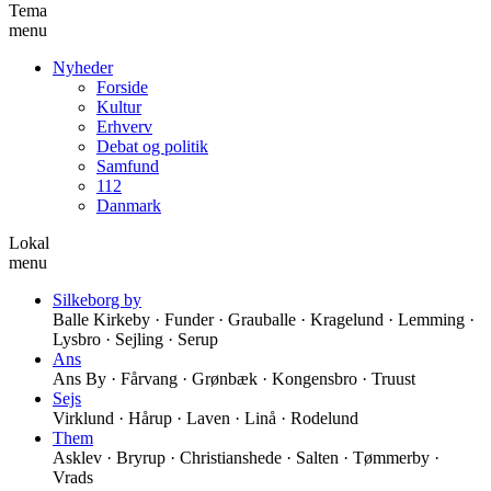
Tema
menu
Nyheder
Forside
Kultur
Erhverv
Debat og politik
Samfund
112
Danmark
Lokal
menu
Silkeborg by
Balle Kirkeby · Funder · Grauballe · Kragelund · Lemming ·
Lysbro · Sejling · Serup
Ans
Ans By · Fårvang · Grønbæk · Kongensbro · Truust
Sejs
Virklund · Hårup · Laven · Linå · Rodelund
Them
Asklev · Bryrup · Christianshede · Salten · Tømmerby ·
Vrads