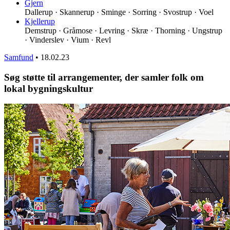
Gjern
Dallerup · Skannerup · Sminge · Sorring · Svostrup · Voel
Kjellerup
Demstrup · Gråmose · Levring · Skræ · Thorning · Ungstrup
· Vinderslev · Vium · Revl
Samfund
•
18.02.23
Søg støtte til arrangementer, der samler folk om
lokal bygningskultur