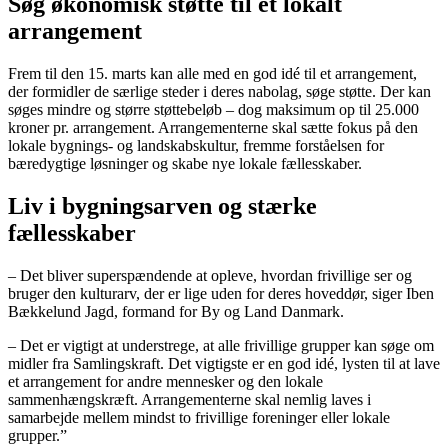
Søg økonomisk støtte til et lokalt
arrangement
Frem til den 15. marts kan alle med en god idé til et arrangement,
der formidler de særlige steder i deres nabolag, søge støtte. Der kan
søges mindre og større støttebeløb – dog maksimum op til 25.000
kroner pr. arrangement. Arrangementerne skal sætte fokus på den
lokale bygnings- og landskabskultur, fremme forståelsen for
bæredygtige løsninger og skabe nye lokale fællesskaber.
Liv i bygningsarven og stærke
fællesskaber
– Det bliver superspændende at opleve, hvordan frivillige ser og
bruger den kulturarv, der er lige uden for deres hoveddør, siger Iben
Bækkelund Jagd, formand for By og Land Danmark.
– Det er vigtigt at understrege, at alle frivillige grupper kan søge om
midler fra Samlingskraft. Det vigtigste er en god idé, lysten til at lave
et arrangement for andre mennesker og den lokale
sammenhængskræft. Arrangementerne skal nemlig laves i
samarbejde mellem mindst to frivillige foreninger eller lokale
grupper.”