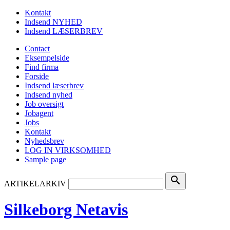
Kontakt
Indsend NYHED
Indsend LÆSERBREV
Contact
Eksempelside
Find firma
Forside
Indsend læserbrev
Indsend nyhed
Job oversigt
Jobagent
Jobs
Kontakt
Nyhedsbrev
LOG IN VIRKSOMHED
Sample page
search
ARTIKELARKIV
Silkeborg Netavis