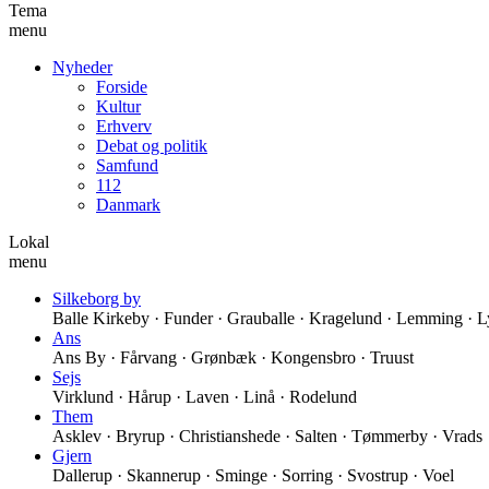
Tema
menu
Nyheder
Forside
Kultur
Erhverv
Debat og politik
Samfund
112
Danmark
Lokal
menu
Silkeborg by
Balle Kirkeby · Funder · Grauballe · Kragelund · Lemming · Ly
Ans
Ans By · Fårvang · Grønbæk · Kongensbro · Truust
Sejs
Virklund · Hårup · Laven · Linå · Rodelund
Them
Asklev · Bryrup · Christianshede · Salten · Tømmerby · Vrads
Gjern
Dallerup · Skannerup · Sminge · Sorring · Svostrup · Voel