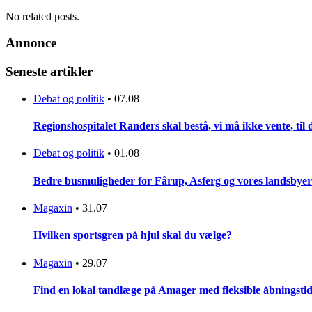
No related posts.
Annonce
Seneste artikler
Debat og politik
•
07.08
Regionshospitalet Randers skal bestå, vi må ikke vente, til d
Debat og politik
•
01.08
Bedre busmuligheder for Fårup, Asferg og vores landsbyer
Magaxin
•
31.07
Hvilken sportsgren på hjul skal du vælge?
Magaxin
•
29.07
Find en lokal tandlæge på Amager med fleksible åbningsti