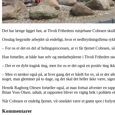
Det har længe ligget fast, at Tivoli Frihedens rutsjebane Cobraen skulle
Onsdag begyndte arbejdet så endeligt, hvor et nedbrydningsfirma ryk
– For os er det en del af helingsprocessen, at vi får fjernet Cobraen, 
Han fortæller, at både han selv og medarbejderne i Tivoli Friheden st
– Det er en dybt tragisk ting, men for os er det også en positiv ting 
– Men vi tænker også på, at hver gang det er hårdt for os, så er der alt
noget, man glemmer på to dage, og det skal det heller ikke være, siger
Henrik Ragborg Olesen fortæller også, at man fortsat afventer en rappor
Brian Voss Olsen, udtalt, at rapporten bliver en vigtig brik i politiets 
Når Cobraen er endelig fjernet, vil området være et grønt spot i forly
Kommentarer