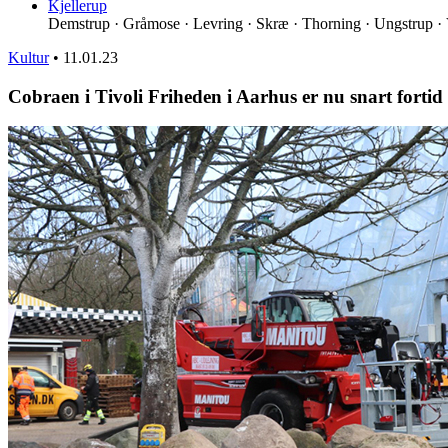
Kjellerup
Demstrup · Gråmose · Levring · Skræ · Thorning · Ungstrup · 
Kultur
•
11.01.23
Cobraen i Tivoli Friheden i Aarhus er nu snart fortid