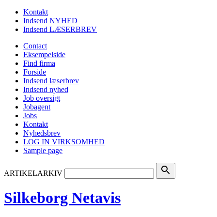
Kontakt
Indsend NYHED
Indsend LÆSERBREV
Contact
Eksempelside
Find firma
Forside
Indsend læserbrev
Indsend nyhed
Job oversigt
Jobagent
Jobs
Kontakt
Nyhedsbrev
LOG IN VIRKSOMHED
Sample page
search
ARTIKELARKIV
Silkeborg Netavis