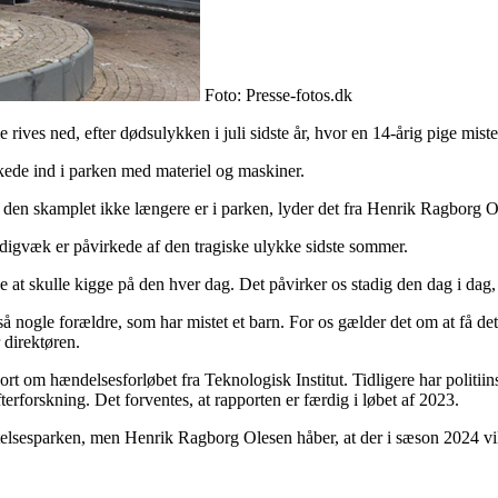
Foto: Presse-fotos.dk
 rives ned, efter dødsulykken i juli sidste år, hvor en 14-årig pige miste
kede ind i parken med materiel og maskiner.
så den skamplet ikke længere er i parken, lyder det fra Henrik Ragborg Ol
adigvæk er påvirkede af den tragiske ulykke sidste sommer.
ikke at skulle kigge på den hver dag. Det påvirker os stadig den dag i da
så nogle forældre, som har mistet et barn. For os gælder det om at få det p
 direktøren.
t om hændelsesforløbet fra Teknologisk Institut. Tidligere har politiins
efterforskning. Det forventes, at rapporten er færdig i løbet af 2023.
stelsesparken, men Henrik Ragborg Olesen håber, at der i sæson 2024 vil 