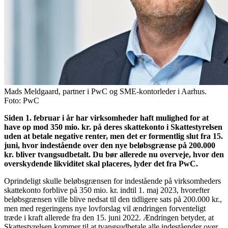
Mads Meldgaard, partner i PwC og SME-kontorleder i Aarhus.
Foto: PwC
Siden 1. februar i år har virksomheder haft mulighed for at
have op mod 350 mio. kr. på deres skattekonto i Skattestyrelsen
uden at betale negative renter, men det er formentlig slut fra 15.
juni, hvor indestående over den nye beløbsgrænse på 200.000
kr. bliver tvangsudbetalt. Du bør allerede nu overveje, hvor den
overskydende likviditet skal placeres, lyder det fra PwC.
Oprindeligt skulle beløbsgrænsen for indestående på virksomheders
skattekonto forblive på 350 mio. kr. indtil 1. maj 2023, hvorefter
beløbsgrænsen ville blive nedsat til den tidligere sats på 200.000 kr.,
men med regeringens nye lovforslag vil ændringen forventeligt
træde i kraft allerede fra den 15. juni 2022. Ændringen betyder, at
Skattestyrelsen kommer til at tvangsudbetale alle indeståender over