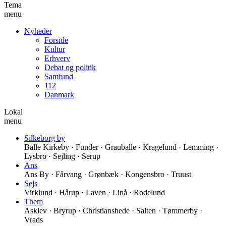
Tema
menu
Nyheder
Forside
Kultur
Erhverv
Debat og politik
Samfund
112
Danmark
Lokal
menu
Silkeborg by
Balle Kirkeby · Funder · Grauballe · Kragelund · Lemming ·
Lysbro · Sejling · Serup
Ans
Ans By · Fårvang · Grønbæk · Kongensbro · Truust
Sejs
Virklund · Hårup · Laven · Linå · Rodelund
Them
Asklev · Bryrup · Christianshede · Salten · Tømmerby ·
Vrads