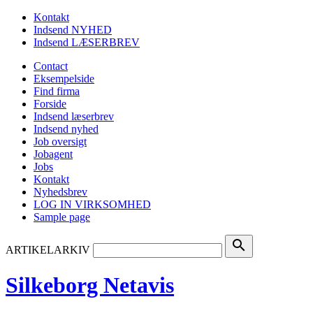
Kontakt
Indsend NYHED
Indsend LÆSERBREV
Contact
Eksempelside
Find firma
Forside
Indsend læserbrev
Indsend nyhed
Job oversigt
Jobagent
Jobs
Kontakt
Nyhedsbrev
LOG IN VIRKSOMHED
Sample page
search
ARTIKELARKIV
Silkeborg Netavis