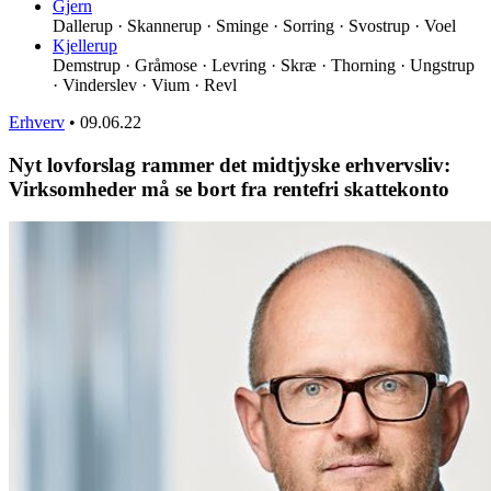
Gjern
Dallerup · Skannerup · Sminge · Sorring · Svostrup · Voel
Kjellerup
Demstrup · Gråmose · Levring · Skræ · Thorning · Ungstrup
· Vinderslev · Vium · Revl
Erhverv
•
09.06.22
Nyt lovforslag rammer det midtjyske erhvervsliv:
Virksomheder må se bort fra rentefri skattekonto