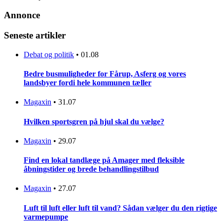
Annonce
Seneste artikler
Debat og politik
•
01.08
Bedre busmuligheder for Fårup, Asferg og vores
landsbyer fordi hele kommunen tæller
Magaxin
•
31.07
Hvilken sportsgren på hjul skal du vælge?
Magaxin
•
29.07
Find en lokal tandlæge på Amager med fleksible
åbningstider og brede behandlingstilbud
Magaxin
•
27.07
Luft til luft eller luft til vand? Sådan vælger du den rigtige
varmepumpe