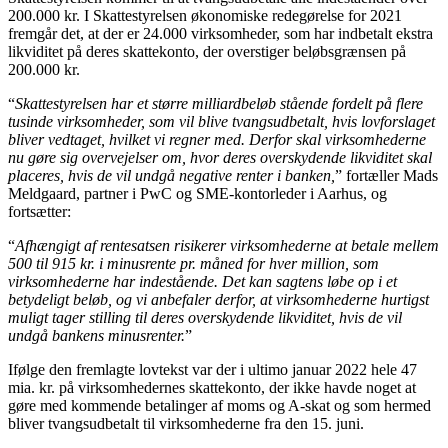
200.000 kr. I Skattestyrelsen økonomiske redegørelse for 2021
fremgår det, at der er 24.000 virksomheder, som har indbetalt ekstra
likviditet på deres skattekonto, der overstiger beløbsgrænsen på
200.000 kr.
“
Skattestyrelsen har et større milliardbeløb stående fordelt på flere
tusinde virksomheder, som vil blive tvangsudbetalt, hvis lovforslaget
bliver vedtaget, hvilket vi regner med. Derfor skal virksomhederne
nu gøre sig overvejelser om, hvor deres overskydende likviditet skal
placeres, hvis de vil undgå negative renter i banken,
” fortæller Mads
Meldgaard, partner i PwC og SME-kontorleder i Aarhus, og
fortsætter:
“
Afhængigt af rentesatsen risikerer virksomhederne at betale mellem
500 til 915 kr. i minusrente pr. måned for hver million, som
virksomhederne har indestående. Det kan sagtens løbe op i et
betydeligt beløb, og vi anbefaler derfor, at virksomhederne hurtigst
muligt tager stilling til deres overskydende likviditet, hvis de vil
undgå bankens minusrenter.
”
Ifølge den fremlagte lovtekst var der i ultimo januar 2022 hele 47
mia. kr. på virksomhedernes skattekonto, der ikke havde noget at
gøre med kommende betalinger af moms og A-skat og som hermed
bliver tvangsudbetalt til virksomhederne fra den 15. juni.