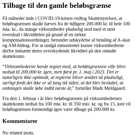
Tilbage til den gamle beløbsgrænse
Få måneder inde i COVID-19-krisen vedtog Skattestyrelsen, at
beløbsgrænsen skulle hæves fra de tidligere 200.000 kr. til hele 100
mia. kr., da mange virksomheder pludselig stod med et stort
overskud i likviditeten på grund af en række
kompensationsordninger, herunder udskydelse af betaling af A-skat
og AM-bidrag. For at undgå minusrenter kunne virksomhederne
derfor indsætte deres overskydende likviditet på den omtalte
skattekonto.
“
Virksomhederne havde regnet med, at beløbsgrænsen ville blive
nedsat til 200.000 kr. igen, men først pr. 1. maj i 2023. Det er
naturligvis ikke optimalt, at reglerne bliver ændret så pludseligt,
særligt fordi det ikke er så lang tid siden, at det blev besluttet, at
ordningen skulle løbe indtil næste år,
” fortæller Mads Meldgaard.
Fra den 1. februar i år blev beløbsgrænsen på virksomhedernes
skattekonto nedsat fra 100 mia. kr. til 350 mio. kr, og fra 15. juni vil
beløbsgrænsen formentligt igen være tilbage på 200.000 kr.
Kommentarer
No related posts.