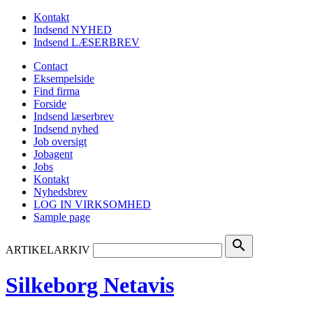
Kontakt
Indsend NYHED
Indsend LÆSERBREV
Contact
Eksempelside
Find firma
Forside
Indsend læserbrev
Indsend nyhed
Job oversigt
Jobagent
Jobs
Kontakt
Nyhedsbrev
LOG IN VIRKSOMHED
Sample page
search
ARTIKELARKIV
Silkeborg Netavis