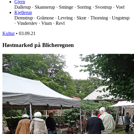
Gjern
Dallerup · Skannerup · Sminge · Sorring · Svostrup · Voel
Kjellerup
Demstrup · Gråmose · Levring · Skræ · Thorning · Ungstrup
· Vinderslev · Vium · Revl
Kultur
•
03.09.21
Høstmarked på Blicheregnen