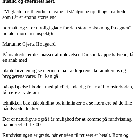
husflid og efterårets høst.
”Vi glæder os til endnu engang at slå dørene op til høstmarkedet,
som i år er endnu større end
normalt, og vi er utroligt glade for den store opbakning fra egnen”,
udtaler museumsinspektør
Marianne Gjørtz Hougaard.
På markedet er der masser af oplevelser. Du kan klappe kalvene, få
en snak med
plantefarveren og se nærmere på trædrejerens, keramikerens og
bryggerens varer. Du kan gå
på opdagelse i boden med pileflet, lade dig friste af blomsterboden,
få mere at vide om
teknikken bag nålebinding og kniplinger og se nærmere på de fine
håndsyede dukker.
Der er naturligvis også i år mulighed for at komme på rundvisning
på museet kl. 13.00.
Rundvisningen er gratis, når entréen til museet er betalt. Børn og