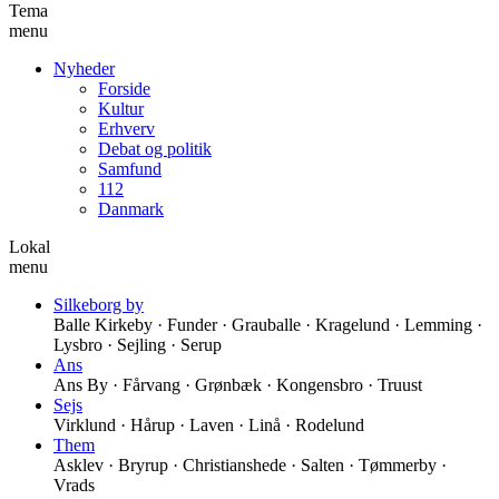
Tema
menu
Nyheder
Forside
Kultur
Erhverv
Debat og politik
Samfund
112
Danmark
Lokal
menu
Silkeborg by
Balle Kirkeby · Funder · Grauballe · Kragelund · Lemming ·
Lysbro · Sejling · Serup
Ans
Ans By · Fårvang · Grønbæk · Kongensbro · Truust
Sejs
Virklund · Hårup · Laven · Linå · Rodelund
Them
Asklev · Bryrup · Christianshede · Salten · Tømmerby ·
Vrads