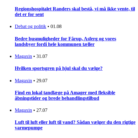
Regionshospitalet Randers skal bestå, vi må ikke vente, til
det er for sent
Debat og politik
•
01.08
Bedre busmuligheder for Fårup, Asferg og vores
landsbyer fordi hele kommunen tæller
Magaxin
•
31.07
Hvilken sportsgren på hjul skal du vælge?
Magaxin
•
29.07
Find en lokal tandlæge på Amager med fleksible
åbningstider og brede behandlingstilbud
Magaxin
•
27.07
Luft til luft eller luft til vand? Sådan vælger du den rigtige
varmepumpe