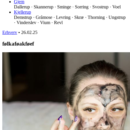
Gjern
Dallerup · Skannerup · Sminge · Sorring · Svostrup · Voel
Kjellerup
Demstrup · Gråmose · Levring · Skræ · Thorning · Ungstrup
· Vinderslev · Vium · Revl
Erhverv
•
26.02.25
følkaføakføef