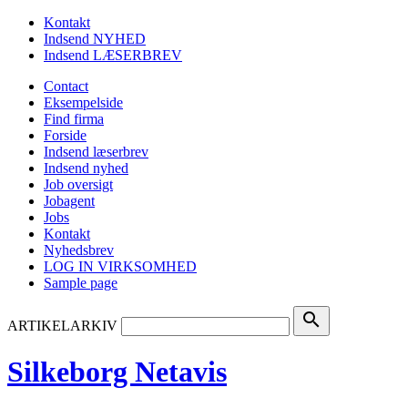
Kontakt
Indsend NYHED
Indsend LÆSERBREV
Contact
Eksempelside
Find firma
Forside
Indsend læserbrev
Indsend nyhed
Job oversigt
Jobagent
Jobs
Kontakt
Nyhedsbrev
LOG IN VIRKSOMHED
Sample page
search
ARTIKELARKIV
Silkeborg Netavis