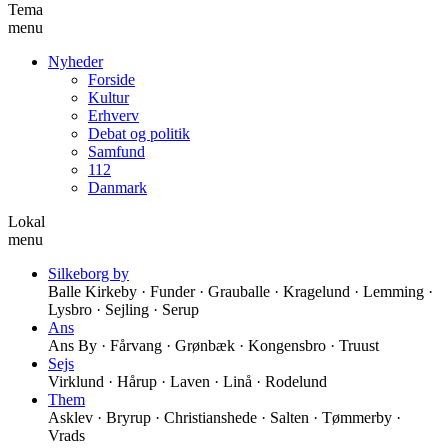
Tema
menu
Nyheder
Forside
Kultur
Erhverv
Debat og politik
Samfund
112
Danmark
Lokal
menu
Silkeborg by
Balle Kirkeby · Funder · Grauballe · Kragelund · Lemming ·
Lysbro · Sejling · Serup
Ans
Ans By · Fårvang · Grønbæk · Kongensbro · Truust
Sejs
Virklund · Hårup · Laven · Linå · Rodelund
Them
Asklev · Bryrup · Christianshede · Salten · Tømmerby ·
Vrads